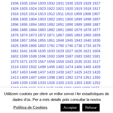
1936
1935
1934
1933
1932
1931
1930
1929
1928
1927
1926
1925
1924
1923
1922
1921
1920
1919
1918
1917
1916
1915
1914
1913
1912
1911
1910
1909
1908
1907
1906
1905
1904
1903
1902
1901
1900
1899
1898
1897
1896
1895
1894
1893
1892
1891
1890
1889
1888
1887
1886
1885
1884
1883
1882
1881
1880
1879
1878
1877
1876
1874
1873
1872
1871
1867
1865
1863
1860
1859
1858
1857
1856
1855
1851
1848
1845
1843
1840
1830
1825
1809
1806
1802
1781
1780
1746
1736
1733
1679
1661
1641
1636
1635
1633
1629
1627
1626
1621
1604
1602
1599
1598
1596
1592
1589
1587
1583
1582
1581
1573
1571
1570
1567
1558
1550
1543
1535
1532
1517
1510
1503
1502
1498
1495
1482
1474
1466
1465
1459
1457
1453
1448
1437
1433
1430
1427
1425
1423
1420
1413
1409
1407
1404
1398
1383
1382
1374
1351
1350
1349
1339
1338
1333
1326
1320
1315
1303
1300
1252
1210
1198
1165
1154
1125
1109
1096
1092
1088
1077
1076
1075
1068
1066
1045
Utilitzem cookies per oferir un millor servei i fer estadístiques de
dades d'ús. Per a més detalls pots consultar la nostra
Política de Cookies
.
Acceptar
Refusar
Free wordpress themes