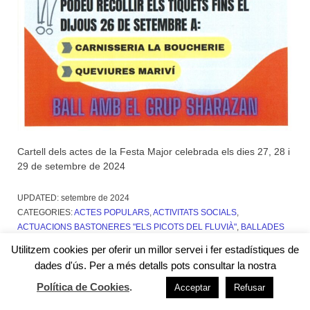
Cartell dels actes de la Festa Major celebrada els dies 27, 28 i
29 de setembre de 2024
UPDATED:
setembre de 2024
CATEGORIES:
ACTES POPULARS
,
ACTIVITATS SOCIALS
,
ACTUACIONS BASTONERES "ELS PICOTS DEL FLUVIÀ"
,
BALLADES
DE SARDANES
,
CARTELLS I PROGRAMES
,
CLUB DE FUTBOL SANT
Utilitzem cookies per oferir un millor servei i fer estadístiques de
MIQUEL DE FLUVIÀ
,
CONCURSOS DE DIBUIX
,
CULTURA
,
DINARS I
dades d'ús. Per a més detalls pots consultar la nostra
SOPARS POPULARS
,
EL BALL
,
EL FUTBOL
,
ESPORTS
,
EXPOSICIONS,
CONFERÈNCIES I PRESENTACIONS
,
FESTES
,
FESTES PER LA
Política de Cookies
.
Acceptar
Refusar
MAINADA
,
MISSES
,
MÚSICA
,
PARRÒQUIA
,
TEATRE