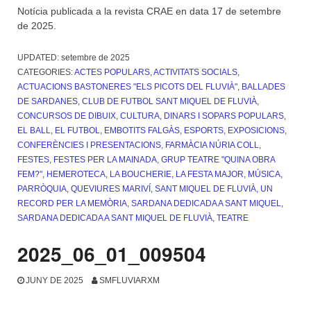
Notícia publicada a la revista CRAE en data 17 de setembre
de 2025.
UPDATED:
setembre de 2025
CATEGORIES:
ACTES POPULARS
,
ACTIVITATS SOCIALS
,
ACTUACIONS BASTONERES "ELS PICOTS DEL FLUVIÀ"
,
BALLADES
DE SARDANES
,
CLUB DE FUTBOL SANT MIQUEL DE FLUVIÀ
,
CONCURSOS DE DIBUIX
,
CULTURA
,
DINARS I SOPARS POPULARS
,
EL BALL
,
EL FUTBOL
,
EMBOTITS FALGÀS
,
ESPORTS
,
EXPOSICIONS,
CONFERÈNCIES I PRESENTACIONS
,
FARMÀCIA NÚRIA COLL
,
FESTES
,
FESTES PER LA MAINADA
,
GRUP TEATRE "QUINA OBRA
FEM?"
,
HEMEROTECA
,
LA BOUCHERIE
,
LA FESTA MAJOR
,
MÚSICA
,
PARRÒQUIA
,
QUEVIURES MARIVÍ
,
SANT MIQUEL DE FLUVIÀ, UN
RECORD PER LA MEMÒRIA
,
SARDANA DEDICADA A SANT MIQUEL
,
SARDANA DEDICADA A SANT MIQUEL DE FLUVIÀ
,
TEATRE
2025_06_01_009504
JUNY DE 2025
SMFLUVIARXM