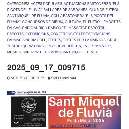
CATEGORIES:
ACTES POPULARS
,
ACTUACIONS BASTONERES "ELS
PICOTS DEL FLUVIÀ"
,
BALLADES DE SARDANES
,
CLUB DE FUTBOL
SANT MIQUEL DE FLUVIÀ
,
COLLA BASTONERA "ELS PICOTS DEL
FLUVIÀ"
,
CONCURSOS DE DIBUIX
,
CULTURA
,
EL FUTBOL
,
EMBOTITS
FALGÀS
,
ENRIC AURICH RABIONET - MASSATGE ESPORTIU-
,
ESPORTS
,
EXPOSICIONS, CONFERÈNCIES I PRESENTACIONS
,
FARMÀCIA NÚRIA COLL
,
FESTES
,
FESTES PER LA MAINADA
,
GRUP
TEATRE "QUINA OBRA FEM?"
,
HEMEROTECA
,
LA FESTA MAJOR
,
MÚSICA
,
SARDANA DEDICADA A SANT MIQUEL
,
TEATRE
2025_09_17_009715
SETEMBRE DE 2025
SMFLUVIARXM