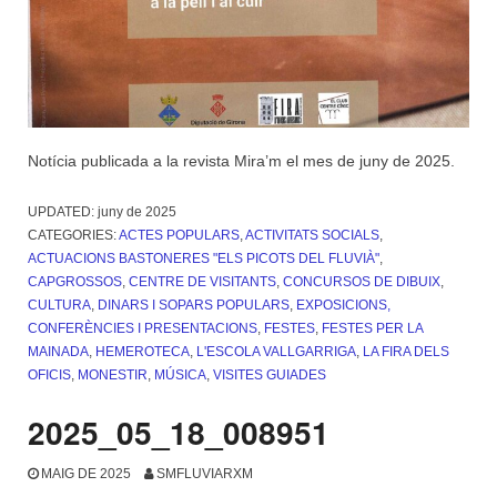
Notícia publicada a la revista Mira’m el mes de juny de 2025.
UPDATED:
juny de 2025
CATEGORIES:
ACTES POPULARS
,
ACTIVITATS SOCIALS
,
ACTUACIONS BASTONERES "ELS PICOTS DEL FLUVIÀ"
,
CAPGROSSOS
,
CENTRE DE VISITANTS
,
CONCURSOS DE DIBUIX
,
CULTURA
,
DINARS I SOPARS POPULARS
,
EXPOSICIONS,
CONFERÈNCIES I PRESENTACIONS
,
FESTES
,
FESTES PER LA
MAINADA
,
HEMEROTECA
,
L'ESCOLA VALLGARRIGA
,
LA FIRA DELS
OFICIS
,
MONESTIR
,
MÚSICA
,
VISITES GUIADES
2025_05_18_008951
MAIG DE 2025
SMFLUVIARXM