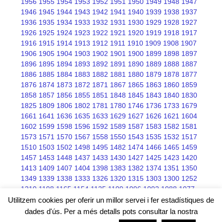
1956
1955
1954
1953
1952
1951
1950
1949
1948
1947
1946
1945
1944
1943
1942
1941
1940
1939
1938
1937
1936
1935
1934
1933
1932
1931
1930
1929
1928
1927
1926
1925
1924
1923
1922
1921
1920
1919
1918
1917
1916
1915
1914
1913
1912
1911
1910
1909
1908
1907
1906
1905
1904
1903
1902
1901
1900
1899
1898
1897
1896
1895
1894
1893
1892
1891
1890
1889
1888
1887
1886
1885
1884
1883
1882
1881
1880
1879
1878
1877
1876
1874
1873
1872
1871
1867
1865
1863
1860
1859
1858
1857
1856
1855
1851
1848
1845
1843
1840
1830
1825
1809
1806
1802
1781
1780
1746
1736
1733
1679
1661
1641
1636
1635
1633
1629
1627
1626
1621
1604
1602
1599
1598
1596
1592
1589
1587
1583
1582
1581
1573
1571
1570
1567
1558
1550
1543
1535
1532
1517
1510
1503
1502
1498
1495
1482
1474
1466
1465
1459
1457
1453
1448
1437
1433
1430
1427
1425
1423
1420
1413
1409
1407
1404
1398
1383
1382
1374
1351
1350
1349
1339
1338
1333
1326
1320
1315
1303
1300
1252
1210
1198
1165
1154
1125
1109
1096
1092
1088
1077
1076
1075
1068
1066
1045
Utilitzem cookies per oferir un millor servei i fer estadístiques de
dades d'ús. Per a més detalls pots consultar la nostra