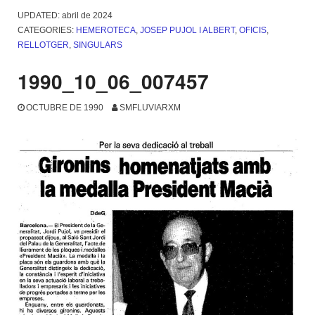
UPDATED:
abril de 2024
CATEGORIES:
HEMEROTECA
,
JOSEP PUJOL I ALBERT
,
OFICIS
,
RELLOTGER
,
SINGULARS
1990_10_06_007457
OCTUBRE DE 1990
SMFLUVIARXM