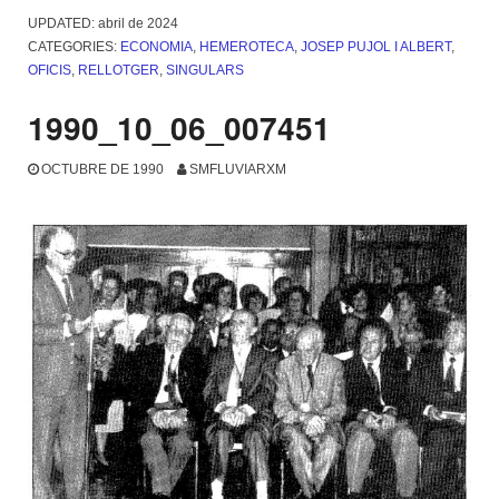
UPDATED:
abril de 2024
CATEGORIES:
ECONOMIA
,
HEMEROTECA
,
JOSEP PUJOL I ALBERT
,
OFICIS
,
RELLOTGER
,
SINGULARS
1990_10_06_007451
OCTUBRE DE 1990
SMFLUVIARXM