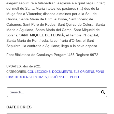
elegeix sepultura a Vilabertran, església a a qual llega un terç
del molí de Santa Maria i totes les pastures (…) des de la
Muga fins a Vilatenim; disposa almoines per a la Seu de
Girona, Santa Maria de l’Om, el bisbe, Sant Vicenç de
Cabanes, Sant Pere de Rodes, Sant Quirze de Colera, Santa
Maria d’Agullana, Santa Maria del Camp, Sant Miqueld de
Solans,
SANT MIQUEL DE
FLUVIÀ
, el Temple, l’Hospital,
Santa Maria de Fontfreda, la confraria d’Orfes, el Sant
Sepulcre i la confraria d’Agullana; llega a la seva esposa ….
Font Biblioteca de Catalunya Pergamí 455 Registre 9972.
UPDATED:
abril de 2021
CATEGORIES:
COL·LECCIONS
,
DOCUMENTS
,
ELS ORÍGENS
,
FONS
D'INSTITUCIONS I ENTITATS
,
HISTÒRIA DEL POBLE
CATEGORIES