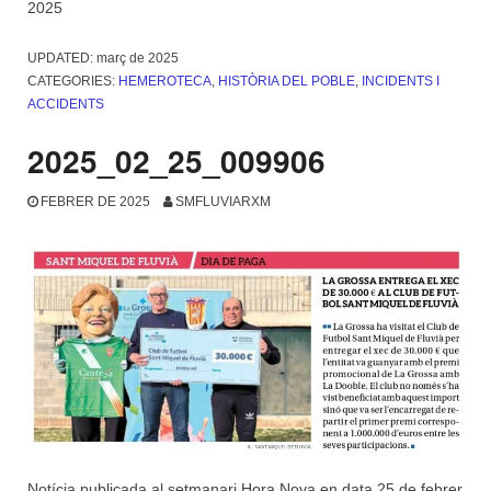
2025
UPDATED:
març de 2025
CATEGORIES:
HEMEROTECA
,
HISTÒRIA DEL POBLE
,
INCIDENTS I
ACCIDENTS
2025_02_25_009906
FEBRER DE 2025
SMFLUVIARXM
Notícia publicada al setmanari Hora Nova en data 25 de febrer