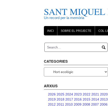
Skip
to
SANT MIQUEL 
content
Un record per la memòria
INICI
SOBRE EL PROJECTE
COL·L
CATEGORIES
Categories
ARXIUS
2026
2025
2024
2023
2022
2021
2020
2019
2018
2017
2016
2015
2014
2013
2012
2011
2010
2009
2008
2007
2006