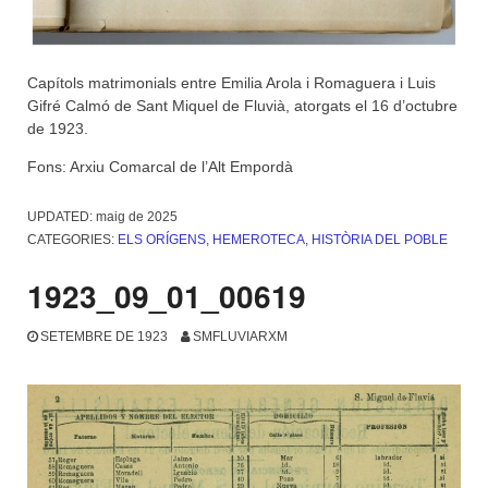
Capítols matrimonials entre Emilia Arola i Romaguera i Luis
Gifré Calmó de Sant Miquel de Fluvià, atorgats el 16 d’octubre
de 1923.
Fons: Arxiu Comarcal de l’Alt Empordà
UPDATED:
maig de 2025
CATEGORIES:
ELS ORÍGENS
,
HEMEROTECA
,
HISTÒRIA DEL POBLE
1923_09_01_00619
SETEMBRE DE 1923
SMFLUVIARXM