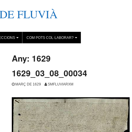
DE FLUVIÀ
ECCIONS
COM POTS COL·LABORAR?
+
+
Any:
1629
1629_03_08_00034
MARÇ DE 1629
SMFLUVIARXM