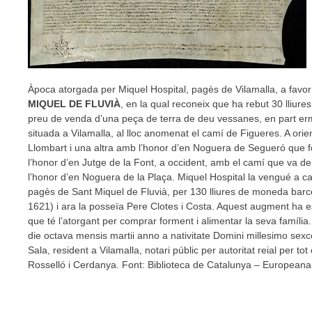
Àpoca atorgada per Miquel Hospital, pagès de Vilamalla, a favo
MIQUEL DE FLUVIÀ
, en la qual reconeix que ha rebut 30 lliu
preu de venda d’una peça de terra de deu vessanes, en part erm
situada a Vilamalla, al lloc anomenat el camí de Figueres. A orien
Llombart i una altra amb l’honor d’en Noguera de Segueró que f
l’honor d’en Jutge de la Font, a occident, amb el camí que va de
l’honor d’en Noguera de la Plaça. Miquel Hospital la vengué a ca
pagès de Sant Miquel de Fluvià, per 130 lliures de moneda barcel
1621) i ara la posseïa Pere Clotes i Costa. Aquest augment ha es
que té l’atorgant per comprar forment i alimentar la seva família.
die octava mensis martii anno a nativitate Domini millesimo sex
Sala, resident a Vilamalla, notari públic per autoritat reial per to
Rosselló i Cerdanya. Font: Biblioteca de Catalunya – European