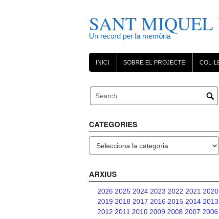
Skip
to
SANT MIQUEL 
content
Un record per la memòria
INICI
SOBRE EL PROJECTE
COL·L
CATEGORIES
Categories
ARXIUS
2026
2025
2024
2023
2022
2021
2020
2019
2018
2017
2016
2015
2014
2013
2012
2011
2010
2009
2008
2007
2006