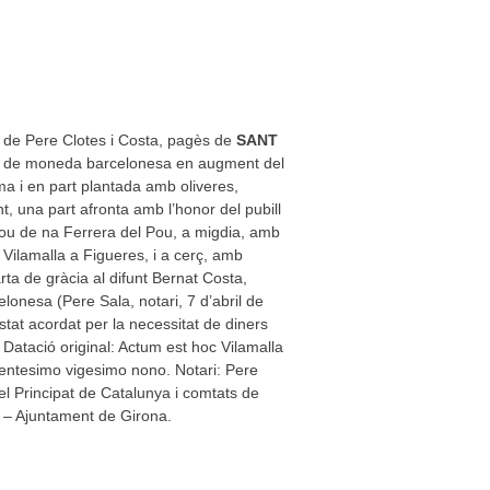
r de Pere Clotes i Costa, pagès de
SANT
res de moneda barcelonesa en augment del
a i en part plantada amb oliveres,
t, una part afronta amb l’honor del pubill
ou de na Ferrera del Pou, a migdia, amb
 Vilamalla a Figueres, i a cerç, amb
rta de gràcia al difunt Bernat Costa,
onesa (Pere Sala, notari, 7 d’abril de
tat acordat per la necessitat de diners
 Datació original: Actum est hoc Vilamalla
centesimo vigesimo nono. Notari: Pere
t el Principat de Catalunya i comtats de
a – Ajuntament de Girona.