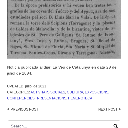
Notícia publicada al diari La Veu de Catalunya en data 29 de
juliol de 1894.
UPDATED:
juliol de 2021
CATEGORIES:
ACTIVITATS SOCIALS
,
CULTURA
,
EXPOSICIONS,
CONFERÈNCIES I PRESENTACIONS
,
HEMEROTECA
Post
PREVIOUS POST
NEXT POST
navigation