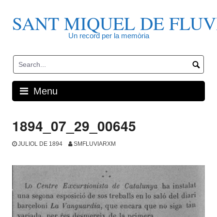
Skip
to
SANT MIQUEL DE FLUV
content
Un record per la memòria
Menu
1894_07_29_00645
JULIOL DE 1894
SMFLUVIARXM