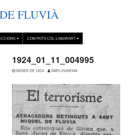
DE FLUVIÀ
ECCIONS
COM POTS COL·LABORAR?
+
+
1924_01_11_004995
GENER DE 1924
SMFLUVIARXM