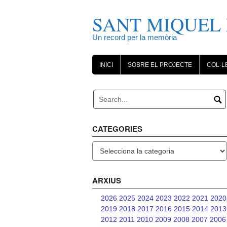
Skip
to
SANT MIQUEL 
content
Un record per la memòria
INICI
SOBRE EL PROJECTE
COL·L
CATEGORIES
Categories
ARXIUS
2026
2025
2024
2023
2022
2021
2020
2019
2018
2017
2016
2015
2014
2013
2012
2011
2010
2009
2008
2007
2006