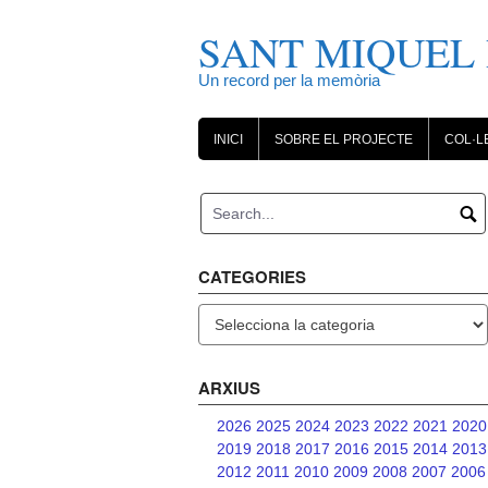
Skip
to
SANT MIQUEL 
content
Un record per la memòria
INICI
SOBRE EL PROJECTE
COL·L
CATEGORIES
Categories
ARXIUS
2026
2025
2024
2023
2022
2021
2020
2019
2018
2017
2016
2015
2014
2013
2012
2011
2010
2009
2008
2007
2006