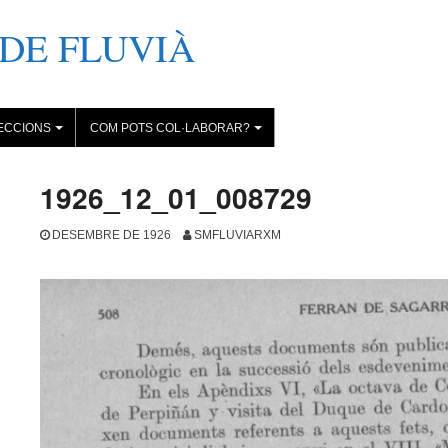
DE FLUVIÀ
ECCIONS
COM POTS COL·LABORAR?
+
+
1926_12_01_008729
DESEMBRE DE 1926
SMFLUVIARXM