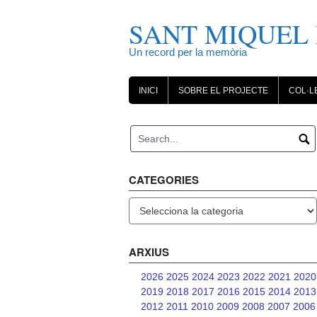
Skip
to
SANT MIQUEL 
content
Un record per la memòria
INICI
SOBRE EL PROJECTE
COL·L
CATEGORIES
Categories
ARXIUS
2026
2025
2024
2023
2022
2021
2020
2019
2018
2017
2016
2015
2014
2013
2012
2011
2010
2009
2008
2007
2006