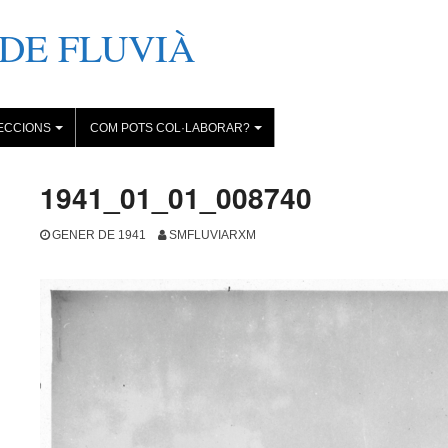
DE FLUVIÀ
ECCIONS
COM POTS COL·LABORAR?
+
+
1941_01_01_008740
GENER DE 1941
SMFLUVIARXM