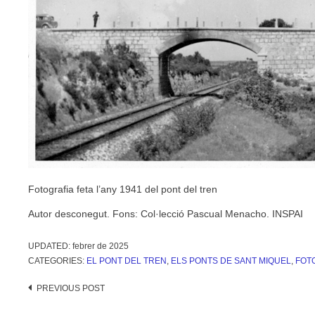
Fotografia feta l’any 1941 del pont del tren
Autor desconegut. Fons: Col·lecció Pascual Menacho. INSPAI
UPDATED:
febrer de 2025
CATEGORIES:
EL PONT DEL TREN
,
ELS PONTS DE SANT MIQUEL
,
FOT
Post
PREVIOUS POST
navigation