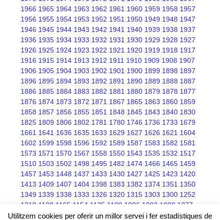
1966
1965
1964
1963
1962
1961
1960
1959
1958
1957
1956
1955
1954
1953
1952
1951
1950
1949
1948
1947
1946
1945
1944
1943
1942
1941
1940
1939
1938
1937
1936
1935
1934
1933
1932
1931
1930
1929
1928
1927
1926
1925
1924
1923
1922
1921
1920
1919
1918
1917
1916
1915
1914
1913
1912
1911
1910
1909
1908
1907
1906
1905
1904
1903
1902
1901
1900
1899
1898
1897
1896
1895
1894
1893
1892
1891
1890
1889
1888
1887
1886
1885
1884
1883
1882
1881
1880
1879
1878
1877
1876
1874
1873
1872
1871
1867
1865
1863
1860
1859
1858
1857
1856
1855
1851
1848
1845
1843
1840
1830
1825
1809
1806
1802
1781
1780
1746
1736
1733
1679
1661
1641
1636
1635
1633
1629
1627
1626
1621
1604
1602
1599
1598
1596
1592
1589
1587
1583
1582
1581
1573
1571
1570
1567
1558
1550
1543
1535
1532
1517
1510
1503
1502
1498
1495
1482
1474
1466
1465
1459
1457
1453
1448
1437
1433
1430
1427
1425
1423
1420
1413
1409
1407
1404
1398
1383
1382
1374
1351
1350
1349
1339
1338
1333
1326
1320
1315
1303
1300
1252
1210
1198
1165
1154
1125
1109
1096
1092
1088
1077
1076
1075
1068
1066
1045
Utilitzem cookies per oferir un millor servei i fer estadístiques de