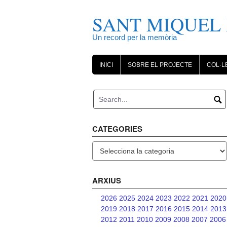
Skip
to
SANT MIQUEL 
content
Un record per la memòria
INICI
SOBRE EL PROJECTE
COL·L
CATEGORIES
Categories
ARXIUS
2026
2025
2024
2023
2022
2021
2020
2019
2018
2017
2016
2015
2014
2013
2012
2011
2010
2009
2008
2007
2006