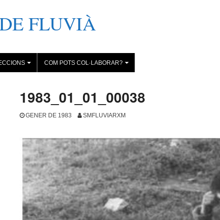
DE FLUVIÀ
ECCIONS
COM POTS COL·LABORAR?
+
+
1983_01_01_00038
GENER DE 1983
SMFLUVIARXM