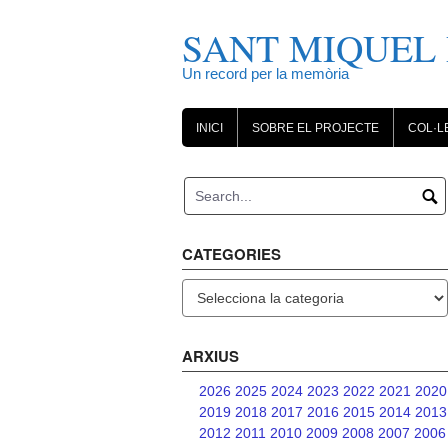
Skip
to
SANT MIQUEL 
content
Un record per la memòria
INICI
SOBRE EL PROJECTE
COL·L
CATEGORIES
Categories
ARXIUS
2026
2025
2024
2023
2022
2021
2020
2019
2018
2017
2016
2015
2014
2013
2012
2011
2010
2009
2008
2007
2006