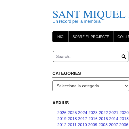
Skip
to
SANT MIQUEL 
content
Un record per la memòria
INICI
SOBRE EL PROJECTE
COL·L
CATEGORIES
Categories
ARXIUS
2026
2025
2024
2023
2022
2021
2020
2019
2018
2017
2016
2015
2014
2013
2012
2011
2010
2009
2008
2007
2006