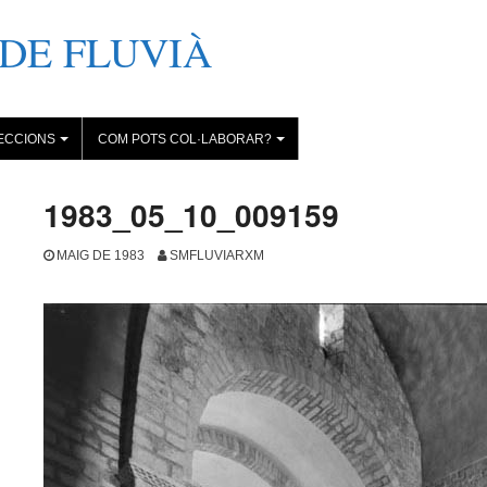
DE FLUVIÀ
ECCIONS
COM POTS COL·LABORAR?
+
+
1983_05_10_009159
MAIG DE 1983
SMFLUVIARXM