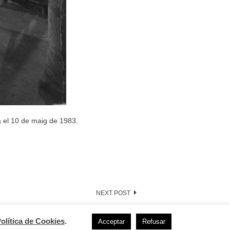
ta el 10 de maig de 1983.
NEXT POST
olítica de Cookies
.
Acceptar
Refusar
Free wordpress themes