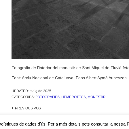
Fotografia de l’interior del monestir de Sant Miquel de Fluvià fe
Font: Arxiu Nacional de Catalunya. Fons Albert Aymà Aubeyzon
UPDATED:
maig de 2025
CATEGORIES:
FOTOGRAFIES
,
HEMEROTECA
,
MONESTIR
Post
PREVIOUS POST
navigation
stadístiques de dades d'ús. Per a més detalls pots consultar la nostra
P