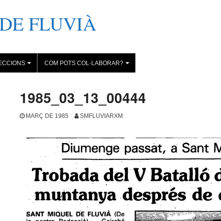
DE FLUVIÀ
ECCIONS
COM POTS COL·LABORAR?
+
+
1985_03_13_00444
MARÇ DE 1985
SMFLUVIARXM