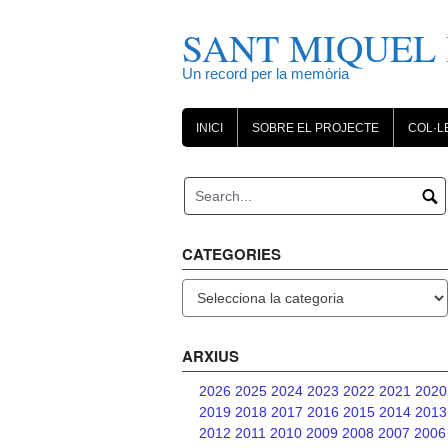
Skip
to
SANT MIQUEL 
content
Un record per la memòria
INICI
SOBRE EL PROJECTE
COL·L
CATEGORIES
Categories
ARXIUS
2026
2025
2024
2023
2022
2021
2020
2019
2018
2017
2016
2015
2014
2013
2012
2011
2010
2009
2008
2007
2006