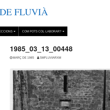
DE FLUVIÀ
ECCIONS
COM POTS COL·LABORAR?
+
+
1985_03_13_00448
MARÇ DE 1985
SMFLUVIARXM