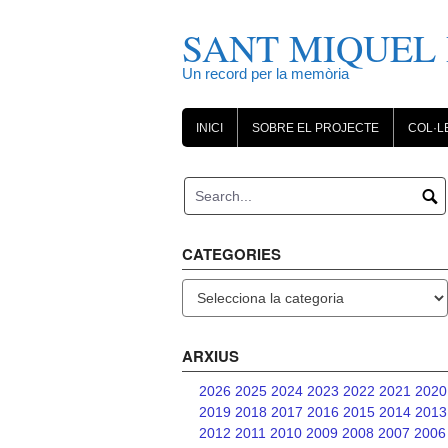
Skip
to
SANT MIQUEL 
content
Un record per la memòria
INICI
SOBRE EL PROJECTE
COL·L
CATEGORIES
Categories
ARXIUS
2026
2025
2024
2023
2022
2021
2020
2019
2018
2017
2016
2015
2014
2013
2012
2011
2010
2009
2008
2007
2006