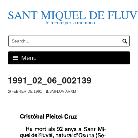
Skip
to
SANT MIQUEL DE FLUV
content
Un record per la memòria
Menu
1991_02_06_002139
FEBRER DE 1991
SMFLUVIARXM