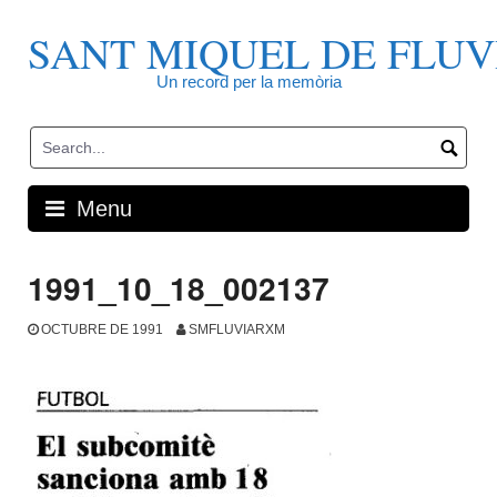
Skip
to
SANT MIQUEL DE FLUV
content
Un record per la memòria
Menu
1991_10_18_002137
OCTUBRE DE 1991
SMFLUVIARXM