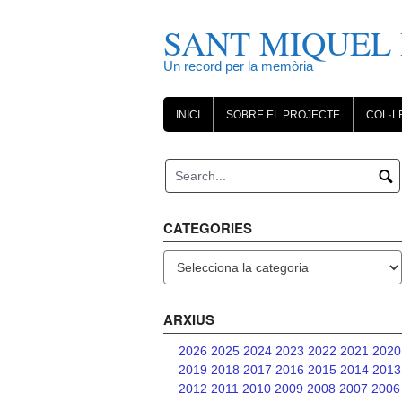
Skip
to
SANT MIQUEL 
content
Un record per la memòria
INICI
SOBRE EL PROJECTE
COL·L
CATEGORIES
Categories
ARXIUS
2026
2025
2024
2023
2022
2021
2020
2019
2018
2017
2016
2015
2014
2013
2012
2011
2010
2009
2008
2007
2006