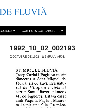
DE FLUVIÀ
ECCIONS
COM POTS COL·LABORAR?
+
+
1992_10_02_002193
OCTUBRE DE 1992
SMFLUVIARXM