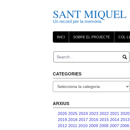
Skip
to
SANT MIQUEL 
content
Un record per la memòria
INICI
SOBRE EL PROJECTE
COL·L
CATEGORIES
Categories
ARXIUS
2026
2025
2024
2023
2022
2021
2020
2019
2018
2017
2016
2015
2014
2013
2012
2011
2010
2009
2008
2007
2006