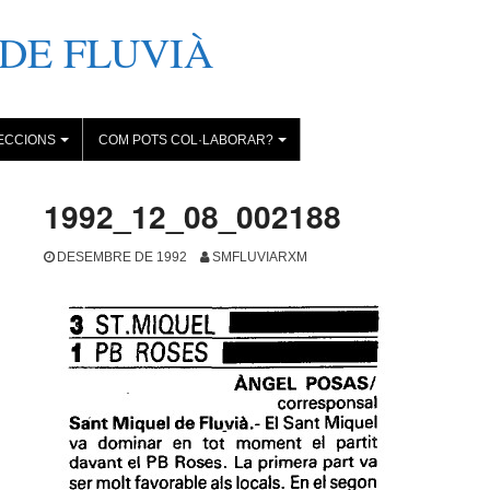
DE FLUVIÀ
ECCIONS
COM POTS COL·LABORAR?
+
+
1992_12_08_002188
DESEMBRE DE 1992
SMFLUVIARXM