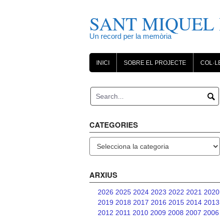
Skip
to
SANT MIQUEL 
content
Un record per la memòria
INICI
SOBRE EL PROJECTE
COL·L
CATEGORIES
Categories
ARXIUS
2026
2025
2024
2023
2022
2021
2020
2019
2018
2017
2016
2015
2014
2013
2012
2011
2010
2009
2008
2007
2006