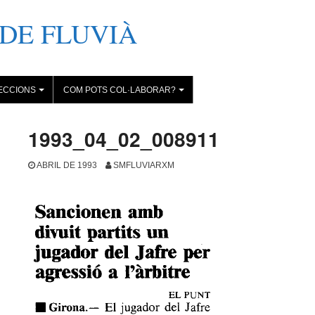
DE FLUVIÀ
ECCIONS
COM POTS COL·LABORAR?
+
+
1993_04_02_008911
ABRIL DE 1993
SMFLUVIARXM