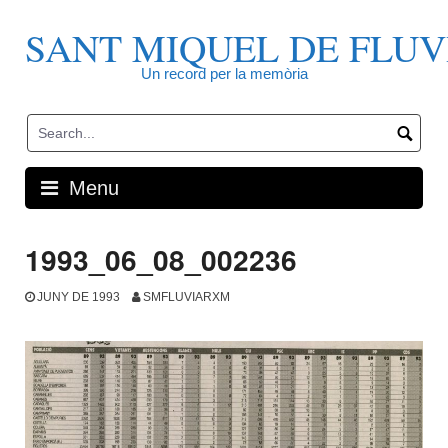
Skip
to
SANT MIQUEL DE FLUV
content
Un record per la memòria
Menu
1993_06_08_002236
JUNY DE 1993
SMFLUVIARXM