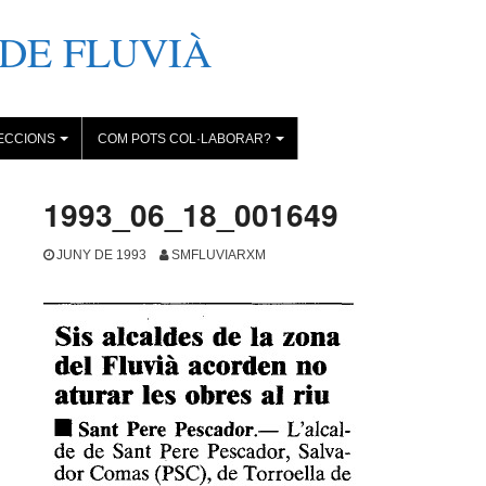
DE FLUVIÀ
ECCIONS
COM POTS COL·LABORAR?
+
+
1993_06_18_001649
JUNY DE 1993
SMFLUVIARXM