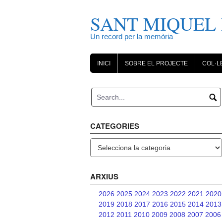
Skip
to
SANT MIQUEL 
content
Un record per la memòria
INICI
SOBRE EL PROJECTE
COL·L
CATEGORIES
Categories
ARXIUS
2026
2025
2024
2023
2022
2021
2020
2019
2018
2017
2016
2015
2014
2013
2012
2011
2010
2009
2008
2007
2006