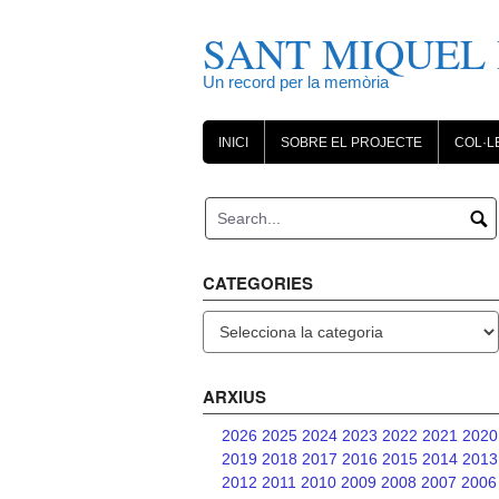
Skip
to
SANT MIQUEL 
content
Un record per la memòria
INICI
SOBRE EL PROJECTE
COL·L
CATEGORIES
Categories
ARXIUS
2026
2025
2024
2023
2022
2021
2020
2019
2018
2017
2016
2015
2014
2013
2012
2011
2010
2009
2008
2007
2006