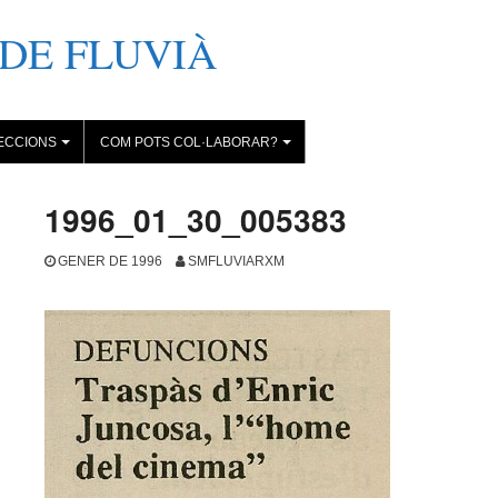
DE FLUVIÀ
ECCIONS
COM POTS COL·LABORAR?
+
+
1996_01_30_005383
GENER DE 1996
SMFLUVIARXM