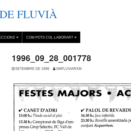
DE FLUVIÀ
ECCIONS
COM POTS COL·LABORAR?
+
+
1996_09_28_001778
SETEMBRE DE 1996
SMFLUVIARXM