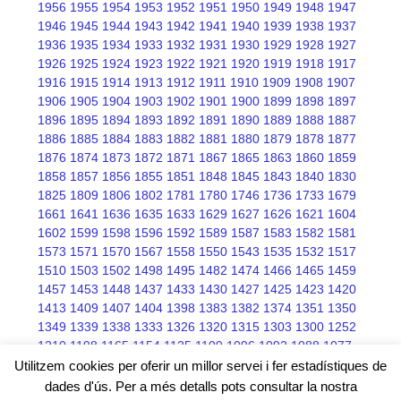
1956
1955
1954
1953
1952
1951
1950
1949
1948
1947
1946
1945
1944
1943
1942
1941
1940
1939
1938
1937
1936
1935
1934
1933
1932
1931
1930
1929
1928
1927
1926
1925
1924
1923
1922
1921
1920
1919
1918
1917
1916
1915
1914
1913
1912
1911
1910
1909
1908
1907
1906
1905
1904
1903
1902
1901
1900
1899
1898
1897
1896
1895
1894
1893
1892
1891
1890
1889
1888
1887
1886
1885
1884
1883
1882
1881
1880
1879
1878
1877
1876
1874
1873
1872
1871
1867
1865
1863
1860
1859
1858
1857
1856
1855
1851
1848
1845
1843
1840
1830
1825
1809
1806
1802
1781
1780
1746
1736
1733
1679
1661
1641
1636
1635
1633
1629
1627
1626
1621
1604
1602
1599
1598
1596
1592
1589
1587
1583
1582
1581
1573
1571
1570
1567
1558
1550
1543
1535
1532
1517
1510
1503
1502
1498
1495
1482
1474
1466
1465
1459
1457
1453
1448
1437
1433
1430
1427
1425
1423
1420
1413
1409
1407
1404
1398
1383
1382
1374
1351
1350
1349
1339
1338
1333
1326
1320
1315
1303
1300
1252
1210
1198
1165
1154
1125
1109
1096
1092
1088
1077
1076
1075
1068
1066
1045
Utilitzem cookies per oferir un millor servei i fer estadístiques de
dades d'ús. Per a més detalls pots consultar la nostra