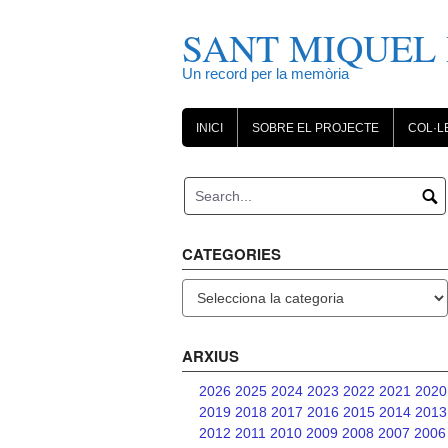
Skip
to
SANT MIQUEL 
content
Un record per la memòria
INICI
SOBRE EL PROJECTE
COL·L
CATEGORIES
Categories
ARXIUS
2026
2025
2024
2023
2022
2021
2020
2019
2018
2017
2016
2015
2014
2013
2012
2011
2010
2009
2008
2007
2006