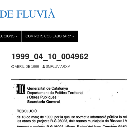
DE FLUVIÀ
ECCIONS
COM POTS COL·LABORAR?
+
+
1999_04_10_004962
ABRIL DE 1999
SMFLUVIARXM