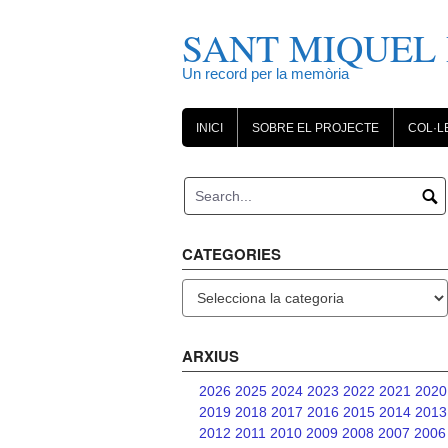
Skip
to
SANT MIQUEL 
content
Un record per la memòria
INICI
SOBRE EL PROJECTE
COL·L
CATEGORIES
Categories
ARXIUS
2026
2025
2024
2023
2022
2021
2020
2019
2018
2017
2016
2015
2014
2013
2012
2011
2010
2009
2008
2007
2006