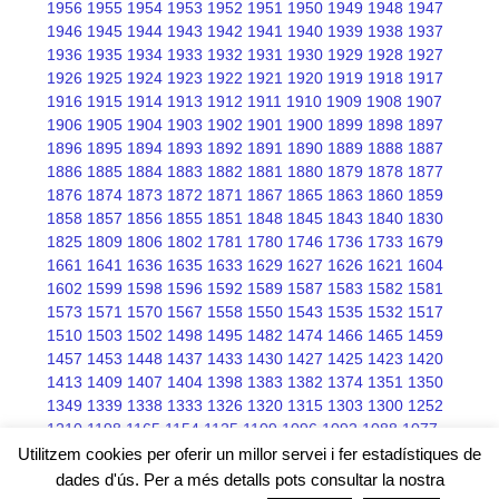
1956
1955
1954
1953
1952
1951
1950
1949
1948
1947
1946
1945
1944
1943
1942
1941
1940
1939
1938
1937
1936
1935
1934
1933
1932
1931
1930
1929
1928
1927
1926
1925
1924
1923
1922
1921
1920
1919
1918
1917
1916
1915
1914
1913
1912
1911
1910
1909
1908
1907
1906
1905
1904
1903
1902
1901
1900
1899
1898
1897
1896
1895
1894
1893
1892
1891
1890
1889
1888
1887
1886
1885
1884
1883
1882
1881
1880
1879
1878
1877
1876
1874
1873
1872
1871
1867
1865
1863
1860
1859
1858
1857
1856
1855
1851
1848
1845
1843
1840
1830
1825
1809
1806
1802
1781
1780
1746
1736
1733
1679
1661
1641
1636
1635
1633
1629
1627
1626
1621
1604
1602
1599
1598
1596
1592
1589
1587
1583
1582
1581
1573
1571
1570
1567
1558
1550
1543
1535
1532
1517
1510
1503
1502
1498
1495
1482
1474
1466
1465
1459
1457
1453
1448
1437
1433
1430
1427
1425
1423
1420
1413
1409
1407
1404
1398
1383
1382
1374
1351
1350
1349
1339
1338
1333
1326
1320
1315
1303
1300
1252
1210
1198
1165
1154
1125
1109
1096
1092
1088
1077
1076
1075
1068
1066
1045
Utilitzem cookies per oferir un millor servei i fer estadístiques de
dades d'ús. Per a més detalls pots consultar la nostra