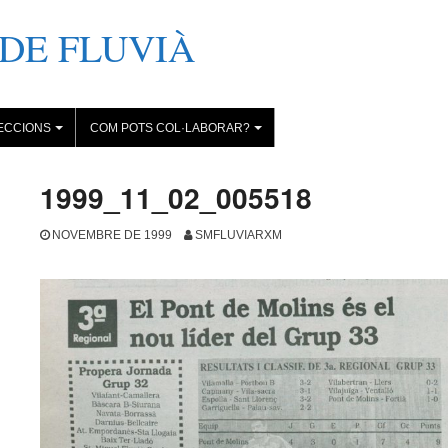
DE FLUVIÀ
ECCIONS
COM POTS COL·LABORAR?
+
+
1999_11_02_005518
NOVEMBRE DE 1999
SMFLUVIARXM