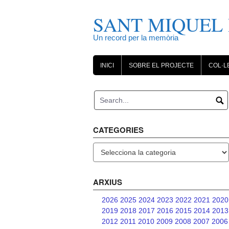
Skip
to
SANT MIQUEL 
content
Un record per la memòria
INICI
SOBRE EL PROJECTE
COL·L
CATEGORIES
Categories
ARXIUS
2026
2025
2024
2023
2022
2021
2020
2019
2018
2017
2016
2015
2014
2013
2012
2011
2010
2009
2008
2007
2006