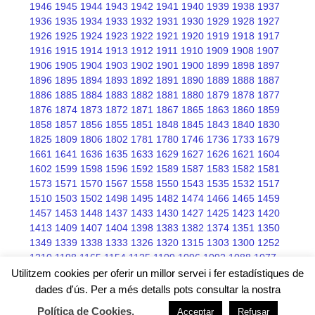
1946
1945
1944
1943
1942
1941
1940
1939
1938
1937
1936
1935
1934
1933
1932
1931
1930
1929
1928
1927
1926
1925
1924
1923
1922
1921
1920
1919
1918
1917
1916
1915
1914
1913
1912
1911
1910
1909
1908
1907
1906
1905
1904
1903
1902
1901
1900
1899
1898
1897
1896
1895
1894
1893
1892
1891
1890
1889
1888
1887
1886
1885
1884
1883
1882
1881
1880
1879
1878
1877
1876
1874
1873
1872
1871
1867
1865
1863
1860
1859
1858
1857
1856
1855
1851
1848
1845
1843
1840
1830
1825
1809
1806
1802
1781
1780
1746
1736
1733
1679
1661
1641
1636
1635
1633
1629
1627
1626
1621
1604
1602
1599
1598
1596
1592
1589
1587
1583
1582
1581
1573
1571
1570
1567
1558
1550
1543
1535
1532
1517
1510
1503
1502
1498
1495
1482
1474
1466
1465
1459
1457
1453
1448
1437
1433
1430
1427
1425
1423
1420
1413
1409
1407
1404
1398
1383
1382
1374
1351
1350
1349
1339
1338
1333
1326
1320
1315
1303
1300
1252
1210
1198
1165
1154
1125
1109
1096
1092
1088
1077
1076
1075
1068
1066
1045
Utilitzem cookies per oferir un millor servei i fer estadístiques de
dades d'ús. Per a més detalls pots consultar la nostra
Política de Cookies
.
Acceptar
Refusar
Free wordpress themes