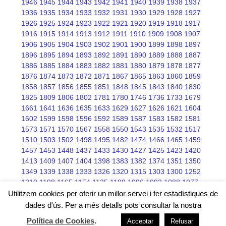
1946
1945
1944
1943
1942
1941
1940
1939
1938
1937
1936
1935
1934
1933
1932
1931
1930
1929
1928
1927
1926
1925
1924
1923
1922
1921
1920
1919
1918
1917
1916
1915
1914
1913
1912
1911
1910
1909
1908
1907
1906
1905
1904
1903
1902
1901
1900
1899
1898
1897
1896
1895
1894
1893
1892
1891
1890
1889
1888
1887
1886
1885
1884
1883
1882
1881
1880
1879
1878
1877
1876
1874
1873
1872
1871
1867
1865
1863
1860
1859
1858
1857
1856
1855
1851
1848
1845
1843
1840
1830
1825
1809
1806
1802
1781
1780
1746
1736
1733
1679
1661
1641
1636
1635
1633
1629
1627
1626
1621
1604
1602
1599
1598
1596
1592
1589
1587
1583
1582
1581
1573
1571
1570
1567
1558
1550
1543
1535
1532
1517
1510
1503
1502
1498
1495
1482
1474
1466
1465
1459
1457
1453
1448
1437
1433
1430
1427
1425
1423
1420
1413
1409
1407
1404
1398
1383
1382
1374
1351
1350
1349
1339
1338
1333
1326
1320
1315
1303
1300
1252
1210
1198
1165
1154
1125
1109
1096
1092
1088
1077
1076
1075
1068
1066
1045
Utilitzem cookies per oferir un millor servei i fer estadístiques de
dades d'ús. Per a més detalls pots consultar la nostra
Política de Cookies
.
Acceptar
Refusar
Free wordpress themes