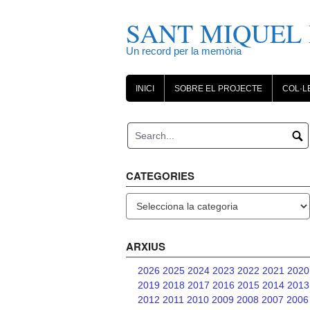
Skip
to
SANT MIQUEL 
content
Un record per la memòria
INICI
SOBRE EL PROJECTE
COL·L
CATEGORIES
Categories
ARXIUS
2026
2025
2024
2023
2022
2021
2020
2019
2018
2017
2016
2015
2014
2013
2012
2011
2010
2009
2008
2007
2006