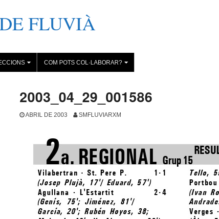
DE FLUVIÀ
ECCIONS
COM POTS COL·LABORAR?
+
+
2003_04_29_001586
ABRIL DE 2003
SMFLUVIARXM