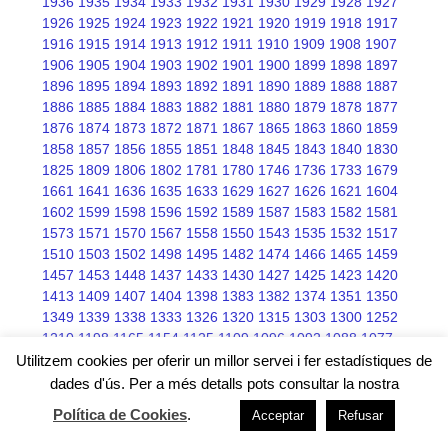
1936
1935
1934
1933
1932
1931
1930
1929
1928
1927
1926
1925
1924
1923
1922
1921
1920
1919
1918
1917
1916
1915
1914
1913
1912
1911
1910
1909
1908
1907
1906
1905
1904
1903
1902
1901
1900
1899
1898
1897
1896
1895
1894
1893
1892
1891
1890
1889
1888
1887
1886
1885
1884
1883
1882
1881
1880
1879
1878
1877
1876
1874
1873
1872
1871
1867
1865
1863
1860
1859
1858
1857
1856
1855
1851
1848
1845
1843
1840
1830
1825
1809
1806
1802
1781
1780
1746
1736
1733
1679
1661
1641
1636
1635
1633
1629
1627
1626
1621
1604
1602
1599
1598
1596
1592
1589
1587
1583
1582
1581
1573
1571
1570
1567
1558
1550
1543
1535
1532
1517
1510
1503
1502
1498
1495
1482
1474
1466
1465
1459
1457
1453
1448
1437
1433
1430
1427
1425
1423
1420
1413
1409
1407
1404
1398
1383
1382
1374
1351
1350
1349
1339
1338
1333
1326
1320
1315
1303
1300
1252
1210
1198
1165
1154
1125
1109
1096
1092
1088
1077
1076
1075
1068
1066
1045
Utilitzem cookies per oferir un millor servei i fer estadístiques de
dades d'ús. Per a més detalls pots consultar la nostra
Política de Cookies
.
Acceptar
Refusar
Free wordpress themes