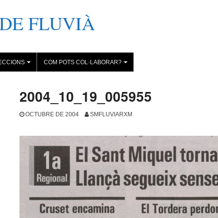
DE FLUVIÀ
ECCIONS
COM POTS COL·LABORAR?
+
+
2004_10_19_005955
OCTUBRE DE 2004
SMFLUVIARXM