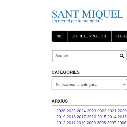
Skip
to
SANT MIQUEL 
content
Un record per la memòria
INICI
SOBRE EL PROJECTE
COL·L
CATEGORIES
Categories
ARXIUS
2026
2025
2024
2023
2022
2021
2020
2019
2018
2017
2016
2015
2014
2013
2012
2011
2010
2009
2008
2007
2006