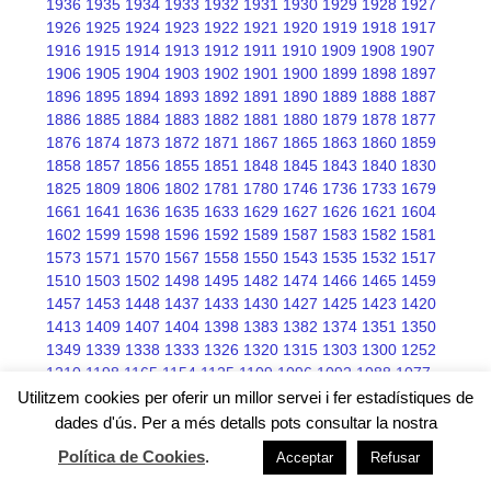
1936
1935
1934
1933
1932
1931
1930
1929
1928
1927
1926
1925
1924
1923
1922
1921
1920
1919
1918
1917
1916
1915
1914
1913
1912
1911
1910
1909
1908
1907
1906
1905
1904
1903
1902
1901
1900
1899
1898
1897
1896
1895
1894
1893
1892
1891
1890
1889
1888
1887
1886
1885
1884
1883
1882
1881
1880
1879
1878
1877
1876
1874
1873
1872
1871
1867
1865
1863
1860
1859
1858
1857
1856
1855
1851
1848
1845
1843
1840
1830
1825
1809
1806
1802
1781
1780
1746
1736
1733
1679
1661
1641
1636
1635
1633
1629
1627
1626
1621
1604
1602
1599
1598
1596
1592
1589
1587
1583
1582
1581
1573
1571
1570
1567
1558
1550
1543
1535
1532
1517
1510
1503
1502
1498
1495
1482
1474
1466
1465
1459
1457
1453
1448
1437
1433
1430
1427
1425
1423
1420
1413
1409
1407
1404
1398
1383
1382
1374
1351
1350
1349
1339
1338
1333
1326
1320
1315
1303
1300
1252
1210
1198
1165
1154
1125
1109
1096
1092
1088
1077
1076
1075
1068
1066
1045
Utilitzem cookies per oferir un millor servei i fer estadístiques de
dades d'ús. Per a més detalls pots consultar la nostra
Política de Cookies
.
Acceptar
Refusar
Free wordpress themes