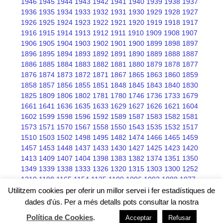
1946
1945
1944
1943
1942
1941
1940
1939
1938
1937
1936
1935
1934
1933
1932
1931
1930
1929
1928
1927
1926
1925
1924
1923
1922
1921
1920
1919
1918
1917
1916
1915
1914
1913
1912
1911
1910
1909
1908
1907
1906
1905
1904
1903
1902
1901
1900
1899
1898
1897
1896
1895
1894
1893
1892
1891
1890
1889
1888
1887
1886
1885
1884
1883
1882
1881
1880
1879
1878
1877
1876
1874
1873
1872
1871
1867
1865
1863
1860
1859
1858
1857
1856
1855
1851
1848
1845
1843
1840
1830
1825
1809
1806
1802
1781
1780
1746
1736
1733
1679
1661
1641
1636
1635
1633
1629
1627
1626
1621
1604
1602
1599
1598
1596
1592
1589
1587
1583
1582
1581
1573
1571
1570
1567
1558
1550
1543
1535
1532
1517
1510
1503
1502
1498
1495
1482
1474
1466
1465
1459
1457
1453
1448
1437
1433
1430
1427
1425
1423
1420
1413
1409
1407
1404
1398
1383
1382
1374
1351
1350
1349
1339
1338
1333
1326
1320
1315
1303
1300
1252
1210
1198
1165
1154
1125
1109
1096
1092
1088
1077
1076
1075
1068
1066
1045
Utilitzem cookies per oferir un millor servei i fer estadístiques de
dades d'ús. Per a més detalls pots consultar la nostra
Política de Cookies
.
Acceptar
Refusar
Free wordpress themes