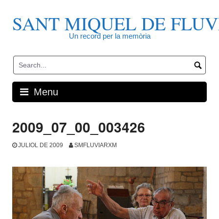
Skip
to
SANT MIQUEL DE FLUV
content
Un record per la memòria
Menu
2009_07_00_003426
JULIOL DE 2009
SMFLUVIARXM