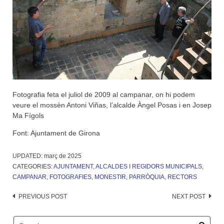
Fotografia feta el juliol de 2009 al campanar, on hi podem
veure el mossèn Antoni Viñas, l’alcalde Àngel Posas i en Josep
Ma Fígols
Font: Ajuntament de Girona
UPDATED:
març de 2025
CATEGORIES:
AJUNTAMENT
,
ALCALDES I REGIDORS MUNICIPALS
,
CAMPANAR
,
FOTOGRAFIES
,
MONESTIR
,
PARRÒQUIA
,
RECTORS
Post
PREVIOUS POST
NEXT POST
navigation