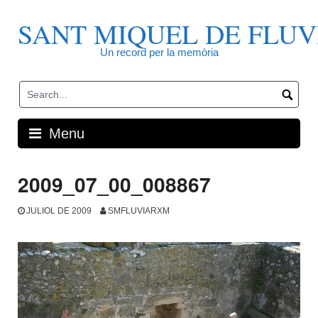
Skip
to
SANT MIQUEL DE FLUV
content
Un record per la memòria
Menu
2009_07_00_008867
JULIOL DE 2009
SMFLUVIARXM