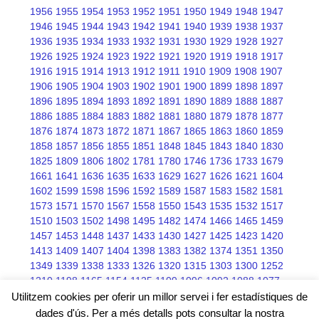
1956
1955
1954
1953
1952
1951
1950
1949
1948
1947
1946
1945
1944
1943
1942
1941
1940
1939
1938
1937
1936
1935
1934
1933
1932
1931
1930
1929
1928
1927
1926
1925
1924
1923
1922
1921
1920
1919
1918
1917
1916
1915
1914
1913
1912
1911
1910
1909
1908
1907
1906
1905
1904
1903
1902
1901
1900
1899
1898
1897
1896
1895
1894
1893
1892
1891
1890
1889
1888
1887
1886
1885
1884
1883
1882
1881
1880
1879
1878
1877
1876
1874
1873
1872
1871
1867
1865
1863
1860
1859
1858
1857
1856
1855
1851
1848
1845
1843
1840
1830
1825
1809
1806
1802
1781
1780
1746
1736
1733
1679
1661
1641
1636
1635
1633
1629
1627
1626
1621
1604
1602
1599
1598
1596
1592
1589
1587
1583
1582
1581
1573
1571
1570
1567
1558
1550
1543
1535
1532
1517
1510
1503
1502
1498
1495
1482
1474
1466
1465
1459
1457
1453
1448
1437
1433
1430
1427
1425
1423
1420
1413
1409
1407
1404
1398
1383
1382
1374
1351
1350
1349
1339
1338
1333
1326
1320
1315
1303
1300
1252
1210
1198
1165
1154
1125
1109
1096
1092
1088
1077
1076
1075
1068
1066
1045
Utilitzem cookies per oferir un millor servei i fer estadístiques de
dades d'ús. Per a més detalls pots consultar la nostra