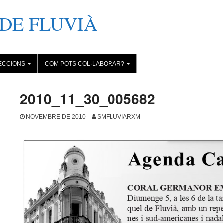
DE FLUVIÀ
ECCIONS
COM POTS COL·LABORAR?
+
+
2010_11_30_005682
NOVEMBRE DE 2010
SMFLUVIARXM