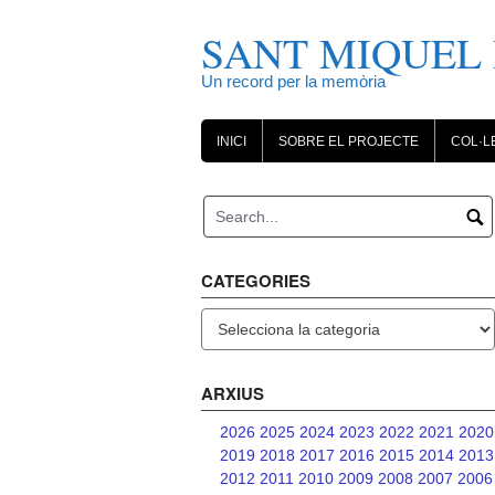
Skip
to
SANT MIQUEL 
content
Un record per la memòria
INICI
SOBRE EL PROJECTE
COL·L
CATEGORIES
Categories
ARXIUS
2026
2025
2024
2023
2022
2021
2020
2019
2018
2017
2016
2015
2014
2013
2012
2011
2010
2009
2008
2007
2006