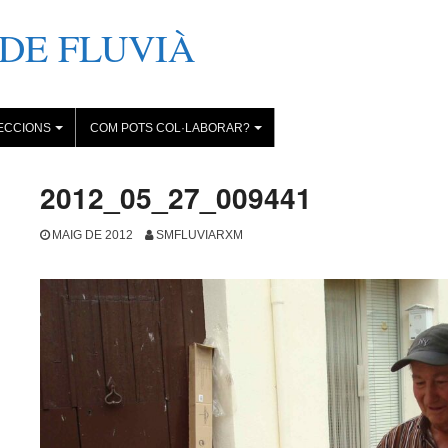
DE FLUVIÀ
ECCIONS
COM POTS COL·LABORAR?
+
+
2012_05_27_009441
MAIG DE 2012
SMFLUVIARXM