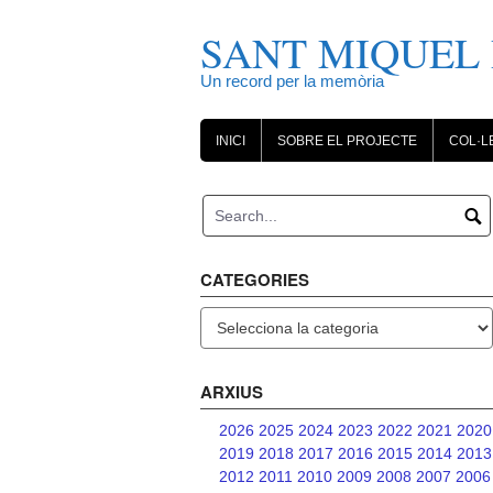
Skip
to
SANT MIQUEL 
content
Un record per la memòria
INICI
SOBRE EL PROJECTE
COL·L
CATEGORIES
Categories
ARXIUS
2026
2025
2024
2023
2022
2021
2020
2019
2018
2017
2016
2015
2014
2013
2012
2011
2010
2009
2008
2007
2006