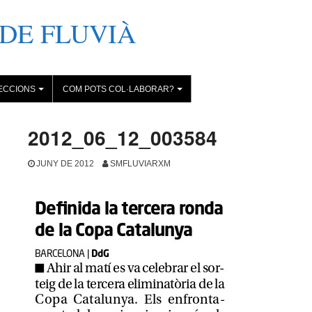
DE FLUVIÀ
ECCIONS
COM POTS COL·LABORAR?
+
+
2012_06_12_003584
JUNY DE 2012
SMFLUVIARXM