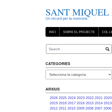
Skip
to
SANT MIQUEL 
content
Un record per la memòria
INICI
SOBRE EL PROJECTE
COL·L
CATEGORIES
Categories
ARXIUS
2026
2025
2024
2023
2022
2021
2020
2019
2018
2017
2016
2015
2014
2013
2012
2011
2010
2009
2008
2007
2006