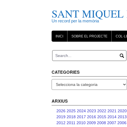
Skip
to
SANT MIQUEL 
content
Un record per la memòria
INICI
SOBRE EL PROJECTE
COL·L
CATEGORIES
Categories
ARXIUS
2026
2025
2024
2023
2022
2021
2020
2019
2018
2017
2016
2015
2014
2013
2012
2011
2010
2009
2008
2007
2006