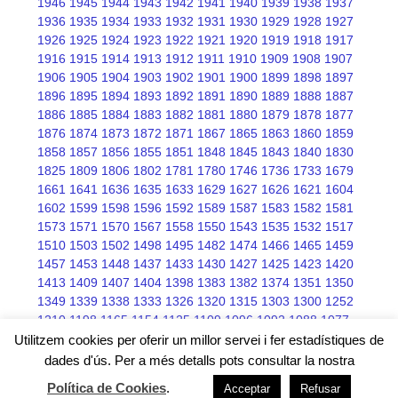
1946
1945
1944
1943
1942
1941
1940
1939
1938
1937
1936
1935
1934
1933
1932
1931
1930
1929
1928
1927
1926
1925
1924
1923
1922
1921
1920
1919
1918
1917
1916
1915
1914
1913
1912
1911
1910
1909
1908
1907
1906
1905
1904
1903
1902
1901
1900
1899
1898
1897
1896
1895
1894
1893
1892
1891
1890
1889
1888
1887
1886
1885
1884
1883
1882
1881
1880
1879
1878
1877
1876
1874
1873
1872
1871
1867
1865
1863
1860
1859
1858
1857
1856
1855
1851
1848
1845
1843
1840
1830
1825
1809
1806
1802
1781
1780
1746
1736
1733
1679
1661
1641
1636
1635
1633
1629
1627
1626
1621
1604
1602
1599
1598
1596
1592
1589
1587
1583
1582
1581
1573
1571
1570
1567
1558
1550
1543
1535
1532
1517
1510
1503
1502
1498
1495
1482
1474
1466
1465
1459
1457
1453
1448
1437
1433
1430
1427
1425
1423
1420
1413
1409
1407
1404
1398
1383
1382
1374
1351
1350
1349
1339
1338
1333
1326
1320
1315
1303
1300
1252
1210
1198
1165
1154
1125
1109
1096
1092
1088
1077
1076
1075
1068
1066
1045
Utilitzem cookies per oferir un millor servei i fer estadístiques de
dades d'ús. Per a més detalls pots consultar la nostra
Política de Cookies
.
Acceptar
Refusar
Free wordpress themes