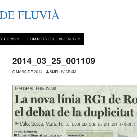
DE FLUVIÀ
ECCIONS
COM POTS COL·LABORAR?
+
+
2014_03_25_001109
MARÇ DE 2014
SMFLUVIARXM