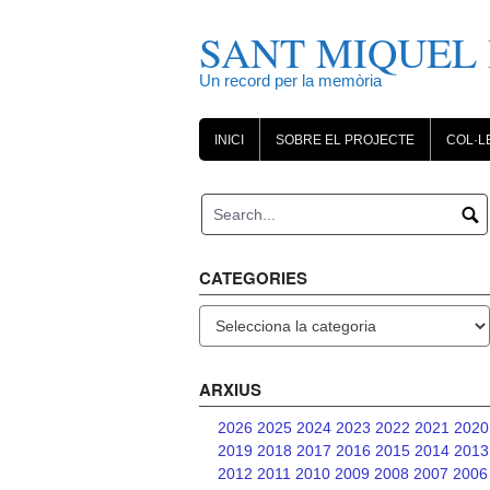
Skip
to
SANT MIQUEL 
content
Un record per la memòria
INICI
SOBRE EL PROJECTE
COL·L
CATEGORIES
Categories
ARXIUS
2026
2025
2024
2023
2022
2021
2020
2019
2018
2017
2016
2015
2014
2013
2012
2011
2010
2009
2008
2007
2006