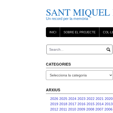
Skip
to
SANT MIQUEL 
content
Un record per la memòria
INICI
SOBRE EL PROJECTE
COL·L
CATEGORIES
Categories
ARXIUS
2026
2025
2024
2023
2022
2021
2020
2019
2018
2017
2016
2015
2014
2013
2012
2011
2010
2009
2008
2007
2006